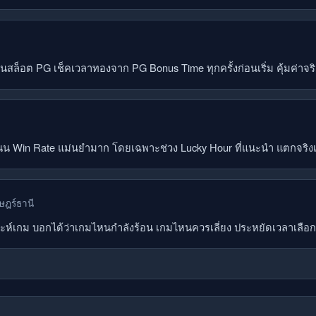
ล่นสล็อต PG เช็คเวลาทองจาก PG Bonus Time ทุกครั้งก่อนเริ่ม คุ้มค่าจริ
แนน Win Rate แม่นยำมาก โดยเฉพาะช่วง Lucky Hour ที่แนะนำ แตกจริง
ษฎร์ธานี
ราะห์เกม บอกได้ว่าเกมไหนกำลังร้อน เกมไหนควรเลี่ยง ประหยัดเวลาเลือ