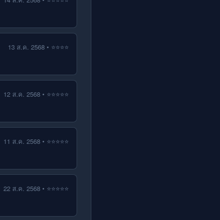
13 ส.ค. 2568 • ⭐⭐⭐⭐
12 ส.ค. 2568 • ⭐⭐⭐⭐⭐
11 ส.ค. 2568 • ⭐⭐⭐⭐⭐
22 ส.ค. 2568 • ⭐⭐⭐⭐⭐