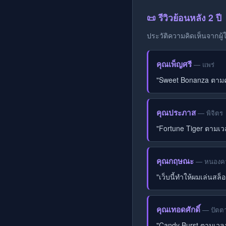
📜 รีวิวย้อนหลัง 2 ปี
ประวัติความคิดเห็นจากผู้ใ
คุณเพ็ญศรี
— แพร่
"Sweet Bonanza ตามคำ
คุณประภาส
— พิจิตร
"Fortune Tiger ตามเวล
คุณกฤษณะ
— หนองค
"เว็บนี้ทำให้ผมเล่นส
คุณเทอดศักดิ์
— ปัตตา
"Candy Burst ตามเวลา