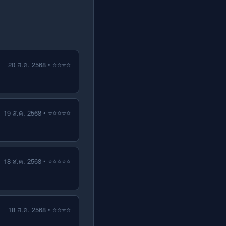
20 ส.ค. 2568 • ⭐⭐⭐⭐
19 ส.ค. 2568 • ⭐⭐⭐⭐⭐
18 ส.ค. 2568 • ⭐⭐⭐⭐⭐
18 ส.ค. 2568 • ⭐⭐⭐⭐