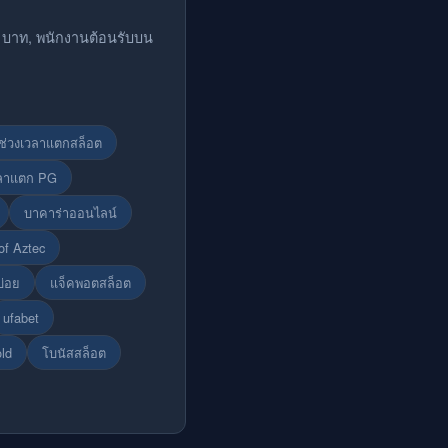
, บาท, พนักงานต้อนรับบน
ช่วงเวลาแตกสล็อต
ลาแตก PG
บาคาร่าออนไลน์
of Aztec
่อย
แจ็คพอตสล็อต
ufabet
ld
โบนัสสล็อต