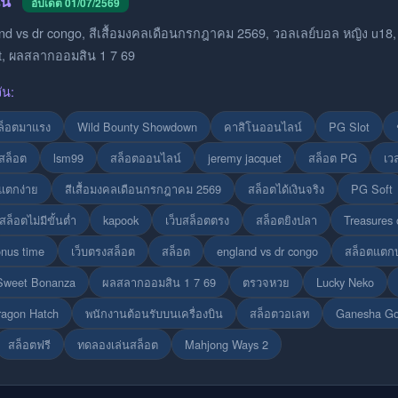
นี้
อัปเดต 01/07/2569
nd vs dr congo, สีเสื้อมงคลเดือนกรกฎาคม 2569, วอลเลย์บอล หญิง u18
uet, ผลสลากออมสิน 1 7 69
ัน:
ล็อตมาแรง
Wild Bounty Showdown
คาสิโนออนไลน์
PG Slot
สล็อต
lsm99
สล็อตออนไลน์
jeremy jacquet
สล็อต PG
เว
แตกง่าย
สีเสื้อมงคลเดือนกรกฎาคม 2569
สล็อตได้เงินจริง
PG Soft
สล็อตไม่มีขั้นต่ำ
kapook
เว็บสล็อตตรง
สล็อตยิงปลา
Treasures 
onus time
เว็บตรงสล็อต
สล็อต
england vs dr congo
สล็อตแตกบ
Sweet Bonanza
ผลสลากออมสิน 1 7 69
ตรวจหวย
Lucky Neko
ragon Hatch
พนักงานต้อนรับบนเครื่องบิน
สล็อตวอเลท
Ganesha Go
สล็อตฟรี
ทดลองเล่นสล็อต
Mahjong Ways 2