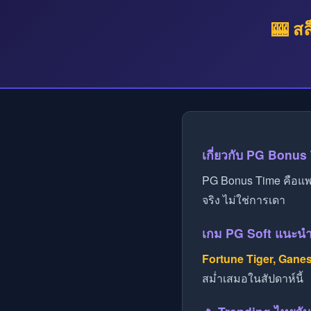
🎰 สล
เกี่ยวกับ PG Bonus
PG Bonus Time คือแพลต
จริง ไม่ใช่การเดา
เกม PG Soft แนะนำ
Fortune Tiger, Gan
สม่ำเสมอในสัปดาห์นี้